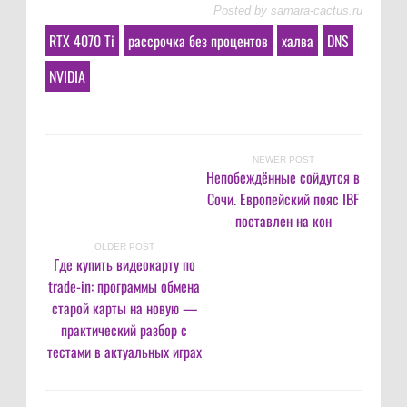
Posted by
samara-cactus.ru
RTX 4070 Ti
рассрочка без процентов
халва
DNS
NVIDIA
NEWER POST
Непобеждённые сойдутся в
Сочи. Европейский пояс IBF
поставлен на кон
OLDER POST
Где купить видеокарту по
trade-in: программы обмена
старой карты на новую —
практический разбор с
тестами в актуальных играх