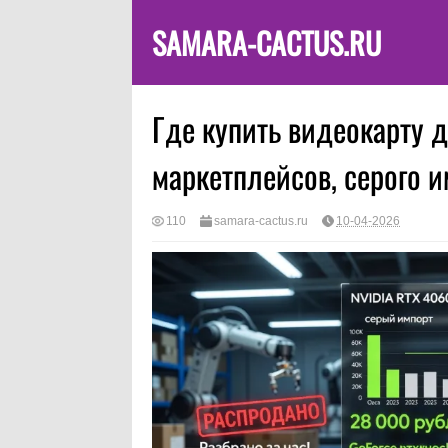
SAMARA-CACTUS.RU
Где купить видеокарту д
маркетплейсов, серого и
110
samara-cactus.ru
10-04-2026